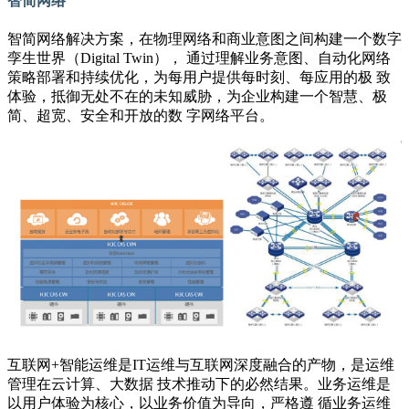
智简网络
智简网络解决方案，在物理网络和商业意图之间构建一个数字
孪生世界（Digital Twin）， 通过理解业务意图、自动化网络
策略部署和持续优化，为每用户提供每时刻、每应用的极 致
体验，抵御无处不在的未知威胁，为企业构建一个智慧、极
简、超宽、安全和开放的数 字网络平台。
互联网+智能运维是IT运维与互联网深度融合的产物，是运维
管理在云计算、大数据 技术推动下的必然结果。业务运维是
以用户体验为核心，以业务价值为导向，严格遵 循业务运维