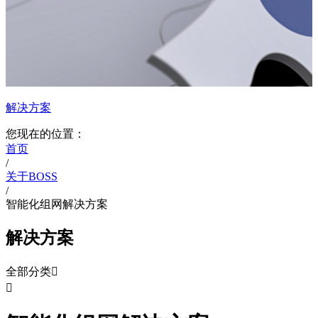
解决方案
您现在的位置：
首页
/
关于BOSS
/
智能化组网解决方案
解决方案
全部分类

