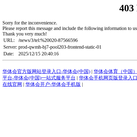
403
Sorry for the inconvenience.
Please report this message and include the following information to us
Thank you very much!
URL:
/news/3/tel:%20020-87566596
Server:
prod-qwmh-bj7-pool203-frontend-static-01
Date:
2025/12/15 20:40:16
华体会官方版网站登录入口-华体会(中国)
|
华体会体育（中国）h
平台-华体会(中国)一站式服务平台
|
华体会手机网页版登录入口-
在线官网
|
华体会开户-华体会手机版
|